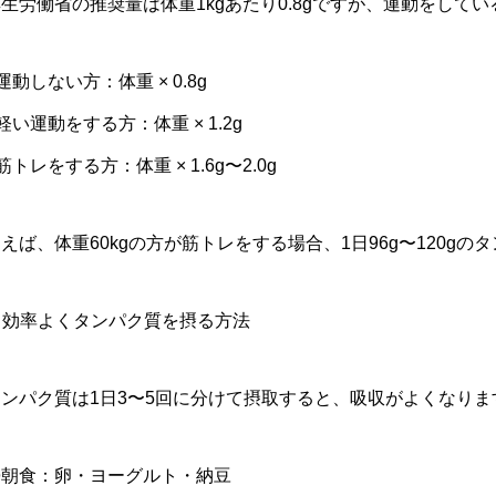
生労働省の推奨量は体重1kgあたり0.8gですが、運動をしている
運動しない方：体重 × 0.8g
軽い運動をする方：体重 × 1.2g
筋トレをする方：体重 × 1.6g〜2.0g
えば、体重60kgの方が筋トレをする場合、1日96g〜120g
. 効率よくタンパク質を摂る方法
タンパク質は1日3〜5回に分けて摂取すると、吸収がよくなりま
◎朝食：卵・ヨーグルト・納豆