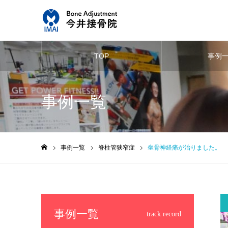
TOP
事例
事例一覧
事例一覧
脊柱管狭窄症
坐骨神経痛が治りました。
ホーム
事例一覧
track record