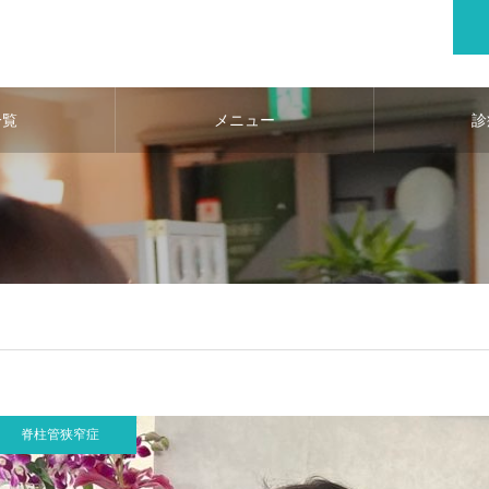
一覧
メニュー
診
脊柱管狭窄症