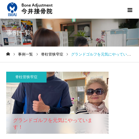
事例一覧
事例一覧
脊柱管狭窄症
グランドゴルフを元気にやっています！
ホーム
脊柱管狭窄症
グランドゴルフを元気にやっていま
す！